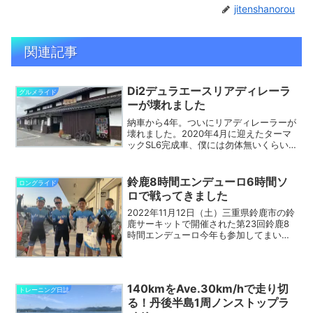
jitenshanorou
関連記事
Di2デュラエースリアディレーラ
グルメライド
ーが壊れました
納車から4年。ついにリアディレーラーが
壊れました。2020年4月に迎えたターマ
ックSL6完成車、僕には勿体無いくらい
の装備が付いててコンポはデュラエー
ス。壊れた時に直すときも高価になる
と、その時は考えもしませんでした。そ
鈴鹿8時間エンデューロ6時間ソ
ロングライド
んなリアディレーラー...
ロで戦ってきました
2022年11月12日（土）三重県鈴鹿市の鈴
鹿サーキットで開催された第23回鈴鹿8
時間エンデューロ今年も参加してまいり
ました。今回Team AtSkyからの参加者は
5名。6時間ソロに3名（いずれも40代）4
時間ソロに2名（30代1名、40代...
140kmをAve.30km/hで走り切
トレーニング日誌
る！丹後半島1周ノンストップラ