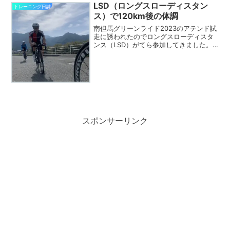
見事に昇天したのだった！絶景に次ぐ絶
LSD（ロングスローディスタン
トレーニング日誌
景で大満足。ぜひチャレ...
ス）で120km後の体調
南但馬グリーンライド2023のアテンド試
走に誘われたのでロングスローディスタ
ンス（LSD）がてら参加してきました。
毎週木曜日の練習は高強度と決めてまし
たが、よく考えたら高強度練も基礎土台
がキッチしりてないとただ体を壊すだけ
ですし、回復に時間...
スポンサーリンク