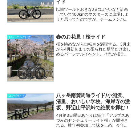
イド
以前ツールドおきなわに出たいなと計画
していて100kmのマスターズに出場しよ
うと思ってたのですが、チームメンバー
にどうせなら140kmに出た方がいいです
よ！せっかく沖縄まで行くんですから！
と言われました。確かにそうだ！沖縄ま
春のお花見！桜ライド
トレーニング日誌
で行ってレースに...
桜を眺めながら自転車を満喫する。3月末
から4月初旬までの限られた期間だけ楽し
めるパーソナルイベント。それが桜ライ
ド。僕の住む兵庫県北部は沿道、堤防に
数十年前から多くの桜が植樹されている
所が多く有る。だから、桜が咲く時期は
自転車で走りながら、...
八ヶ岳南麓周遊ライド/小淵沢、
ロングライド
清里、おいしい学校、海岸寺の激
坂、野辺山平沢峠で絶景を拝む！
4月第3日曜日あたりは毎年「アルプスあ
づみのセンチュリーライド桜」が開催さ
れる。昨年初参加して味をしめ、今年も
申し込みをした。その前日に足慣らしで
大好きな八ヶ岳南麓を走り倒す！そして