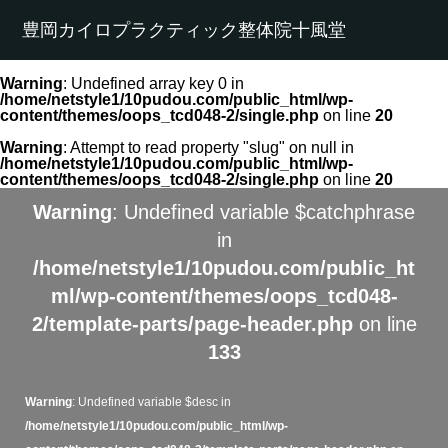
豊岡カイロプラクティック整体院十風堂
Warning
: Undefined array key 0 in
/home/netstyle1/10pudou.com/public_html/wp-
content/themes/oops_tcd048-2/single.php
on line
20
Warning
: Attempt to read property "slug" on null in
/home/netstyle1/10pudou.com/public_html/wp-
content/themes/oops_tcd048-2/single.php
on line
20
Warning
: Undefined variable $catchphrase
in
/home/netstyle1/10pudou.com/public_ht
ml/wp-content/themes/oops_tcd048-
2/template-parts/page-header.php
on line
133
Warning
: Undefined variable $desc in
/home/netstyle1/10pudou.com/public_html/wp-