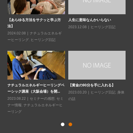
日常
【あらゆる方法をサクッと学ぶ方
人生に意味なんかいらない
読
法】
造
2023.12.08
ヒーリング日記
2024.02.08
ナチュラルエネルギ
20
ーヒーリング
,
ヒーリング日記
ソに
水
と
ナチュラルエネルギーヒーリングベ
【黄金の90分を手に入れる】
ーシック講座（大阪会場）を開...
20
2023.03.20
ヒーリング日記
,
身体
2023.08.22
セミナーの感想
,
セミ
の話
ナー情報
,
ナチュラルエネルギーヒ
ーリング