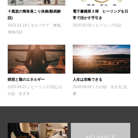
十風堂の簡単肩こり体操(動画解
電子書籍第３弾 ヒーリングを日
説)
常で活かす手引き
2021.01.19
セルフケア 体操
,
2025.02.03
ヒーリング日記
身体の話
瞑想と龍のエネルギー
人生は攻略できる
2020.04.21
ヒーリング日記
,
心
2020.09.04
心の話 生き方
,
読
の話 生き方
書