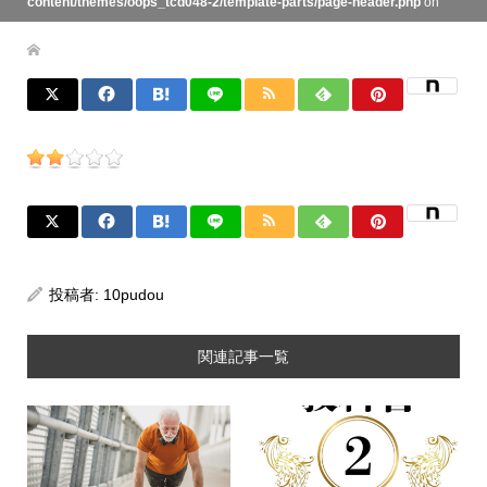
content/themes/oops_tcd048-2/template-parts/page-header.php
on
line
134
投稿者:
10pudou
関連記事一覧