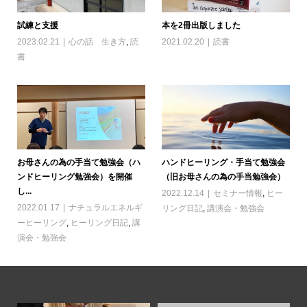
試練と支援
本を2冊出版しました
2023.02.21
心の話 生き方
,
読
2021.02.20
読書
書
お母さんの為の手当て勉強会（ハ
ハンドヒーリング・手当て勉強会
ンドヒーリング勉強会）を開催
（旧お母さんの為の手当勉強会）
し...
2022.12.14
セミナー情報
,
ヒー
2022.01.17
ナチュラルエネルギ
リング日記
,
講演会・勉強会
ーヒーリング
,
ヒーリング日記
,
講
演会・勉強会