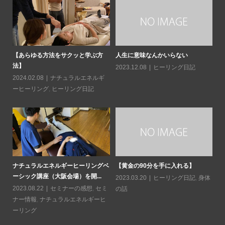
日常
【あらゆる方法をサクッと学ぶ方
人生に意味なんかいらない
読
法】
造
2023.12.08
ヒーリング日記
2024.02.08
ナチュラルエネルギ
20
ーヒーリング
,
ヒーリング日記
ソに
水
と
ナチュラルエネルギーヒーリングベ
【黄金の90分を手に入れる】
ーシック講座（大阪会場）を開...
20
2023.03.20
ヒーリング日記
,
身体
2023.08.22
セミナーの感想
,
セミ
の話
ナー情報
,
ナチュラルエネルギーヒ
ーリング