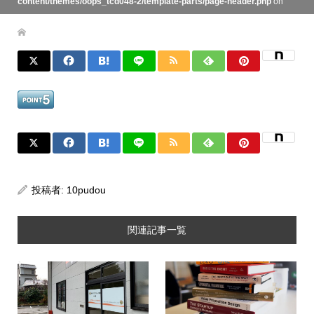
content/themes/oops_tcd048-2/template-parts/page-header.php
on
line
134
投稿者:
10pudou
関連記事一覧