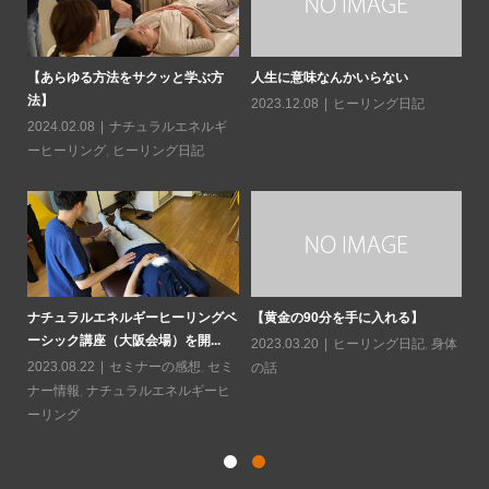
日常
【あらゆる方法をサクッと学ぶ方
人生に意味なんかいらない
読
法】
造
2023.12.08
ヒーリング日記
2024.02.08
ナチュラルエネルギ
20
ーヒーリング
,
ヒーリング日記
ソに
水
と
ナチュラルエネルギーヒーリングベ
【黄金の90分を手に入れる】
ーシック講座（大阪会場）を開...
20
2023.03.20
ヒーリング日記
,
身体
2023.08.22
セミナーの感想
,
セミ
の話
ナー情報
,
ナチュラルエネルギーヒ
ーリング