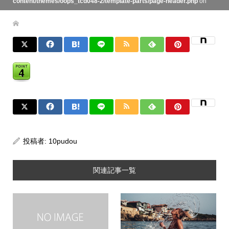
content/themes/oops_tcd048-2/template-parts/page-header.php
on
line
134
投稿者:
10pudou
関連記事一覧