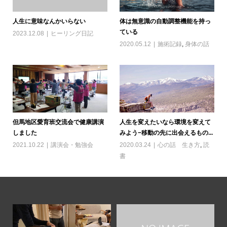
人生に意味なんかいらない
体は無意識の自動調整機能を持っ
ている
2023.12.08
ヒーリング日記
2020.05.12
施術記録
,
身体の話
但馬地区愛育班交流会で健康講演
人生を変えたいなら環境を変えて
しました
みよう−移動の先に出会えるもの...
2021.10.22
講演会・勉強会
2020.03.24
心の話 生き方
,
読
書