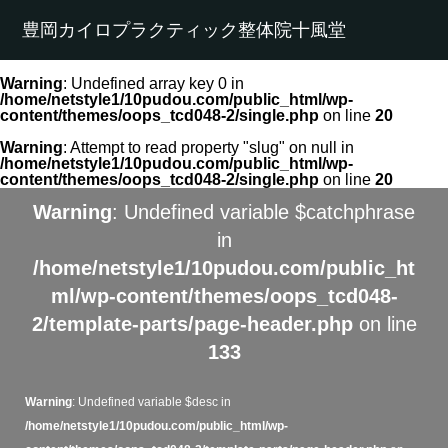
豊岡カイロプラクティック整体院十風堂
Warning
: Undefined array key 0 in
/home/netstyle1/10pudou.com/public_html/wp-
content/themes/oops_tcd048-2/single.php
on line
20
Warning
: Attempt to read property "slug" on null in
/home/netstyle1/10pudou.com/public_html/wp-
content/themes/oops_tcd048-2/single.php
on line
20
Warning
: Undefined variable $catchphrase
in
/home/netstyle1/10pudou.com/public_ht
ml/wp-content/themes/oops_tcd048-
2/template-parts/page-header.php
on line
133
Warning
: Undefined variable $desc in
/home/netstyle1/10pudou.com/public_html/wp-