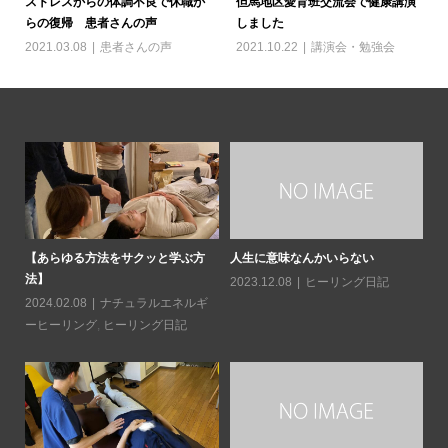
ストレスからの体調不良で休職か
但馬地区愛育班交流会で健康講演
らの復帰 患者さんの声
しました
2021.03.08
患者さんの声
2021.10.22
講演会・勉強会
日常
【あらゆる方法をサクッと学ぶ方
人生に意味なんかいらない
読
法】
造
2023.12.08
ヒーリング日記
2024.02.08
ナチュラルエネルギ
20
ーヒーリング
,
ヒーリング日記