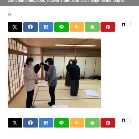
content/themes/oops_tcd048-2/template-parts/page-header.php
on
line
134