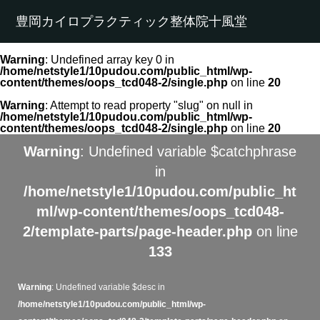
豊岡カイロプラクティック整体院十風堂
Warning
: Undefined array key 0 in
/home/netstyle1/10pudou.com/public_html/wp-
content/themes/oops_tcd048-2/single.php
on line
20
Warning
: Attempt to read property "slug" on null in
/home/netstyle1/10pudou.com/public_html/wp-
content/themes/oops_tcd048-2/single.php
on line
20
Warning
: Undefined variable $catchphrase
in
/home/netstyle1/10pudou.com/public_ht
ml/wp-content/themes/oops_tcd048-
2/template-parts/page-header.php
on line
133
Warning
: Undefined variable $desc in
/home/netstyle1/10pudou.com/public_html/wp-