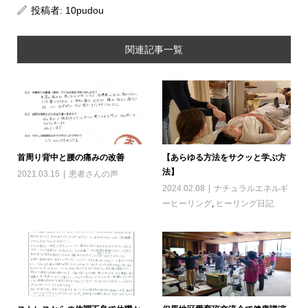
投稿者:
10pudou
関連記事一覧
首周り背中と腰の痛みの改善
【あらゆる方法をサクッと学ぶ方
法】
2021.03.15
患者さんの声
2024.02.08
ナチュラルエネルギ
ーヒーリング
,
ヒーリング日記