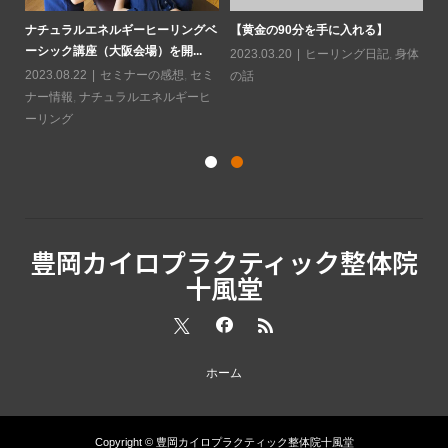
ソに
水
と
ナチュラルエネルギーヒーリングベ
【黄金の90分を手に入れる】
ーシック講座（大阪会場）を開...
20
2023.03.20
ヒーリング日記
,
身体
2023.08.22
セミナーの感想
,
セミ
の話
ナー情報
,
ナチュラルエネルギーヒ
ーリング
豊岡カイロプラクティック整体院
十風堂
ホーム
Copyright © 豊岡カイロプラクティック整体院十風堂