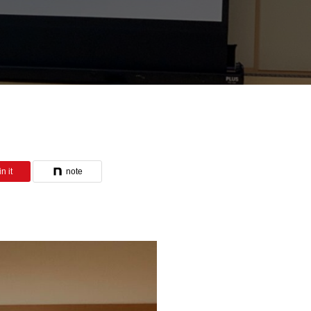
n it
note