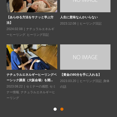
日常
【あらゆる方法をサクッと学ぶ方
人生に意味なんかいらない
読
法】
造
2023.12.08
ヒーリング日記
2024.02.08
ナチュラルエネルギ
20
ーヒーリング
,
ヒーリング日記
ソに
水
と
ナチュラルエネルギーヒーリングベ
【黄金の90分を手に入れる】
ーシック講座（大阪会場）を開...
20
2023.03.20
ヒーリング日記
,
身体
2023.08.22
セミナーの感想
,
セミ
の話
ナー情報
,
ナチュラルエネルギーヒ
ーリング