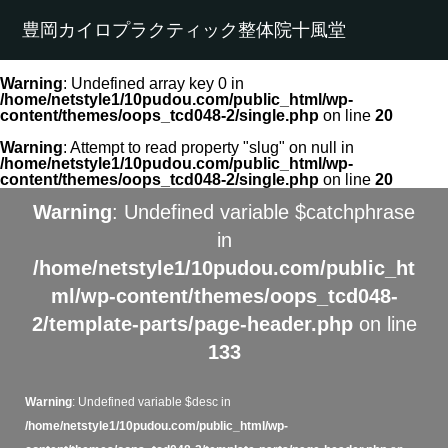
豊岡カイロプラクティック整体院十風堂
Warning
: Undefined array key 0 in
/home/netstyle1/10pudou.com/public_html/wp-
content/themes/oops_tcd048-2/single.php
on line
20
Warning
: Attempt to read property "slug" on null in
/home/netstyle1/10pudou.com/public_html/wp-
content/themes/oops_tcd048-2/single.php
on line
20
Warning
: Undefined variable $catchphrase
in
/home/netstyle1/10pudou.com/public_ht
ml/wp-content/themes/oops_tcd048-
2/template-parts/page-header.php
on line
133
Warning
: Undefined variable $desc in
/home/netstyle1/10pudou.com/public_html/wp-