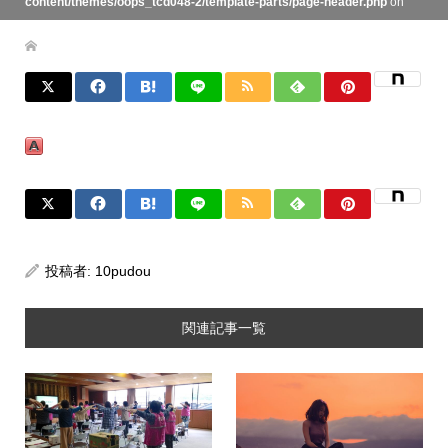
content/themes/oops_tcd048-2/template-parts/page-header.php
on
line
134
投稿者:
10pudou
関連記事一覧