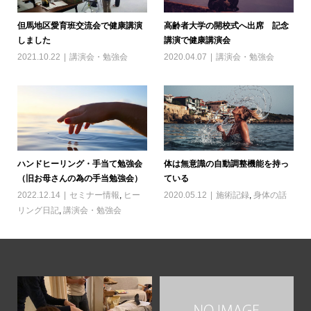
但馬地区愛育班交流会で健康講演
高齢者大学の開校式へ出席 記念
しました
講演で健康講演会
2021.10.22
講演会・勉強会
2020.04.07
講演会・勉強会
ハンドヒーリング・手当て勉強会
体は無意識の自動調整機能を持っ
（旧お母さんの為の手当勉強会）
ている
2022.12.14
セミナー情報
,
ヒー
2020.05.12
施術記録
,
身体の話
リング日記
,
講演会・勉強会