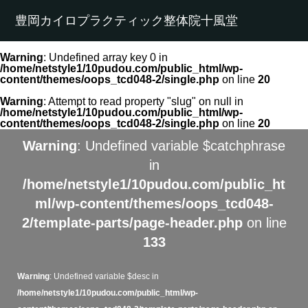
豊岡カイロプラクティック整体院十風堂
Warning
: Undefined array key 0 in
/home/netstyle1/10pudou.com/public_html/wp-
content/themes/oops_tcd048-2/single.php
on line
20
Warning
: Attempt to read property "slug" on null in
/home/netstyle1/10pudou.com/public_html/wp-
content/themes/oops_tcd048-2/single.php
on line
20
Warning
: Undefined variable $catchphrase
in
/home/netstyle1/10pudou.com/public_ht
ml/wp-content/themes/oops_tcd048-
2/template-parts/page-header.php
on line
133
Warning
: Undefined variable $desc in
/home/netstyle1/10pudou.com/public_html/wp-