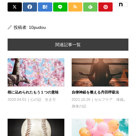
投稿者:
10pudou
関連記事一覧
桜に込められたもう１つの意味
自律神経を整える丹田呼吸法
2020.04.01
心の話 生き方
2021.10.26
セルフケア 体操
,
身体の話