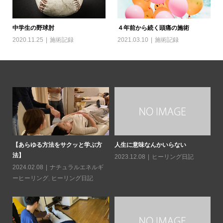
中学生の野球肘
４年前から続く頭痛の施術
2020.11.25
施術記録
2021.03.10
施術記録
日常
【あらゆる方法をサクッと学ぶ方
人生に意味なんかいらない
読
法】
造
2023.12.08
ヒーリング日記
2024.02.08
ナチュラルエネルギ
20
ーヒーリング
,
ヒーリング日記