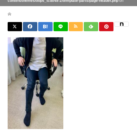
content/themes/oops_tcd048-2/template-parts/page-header.php
on
line
134