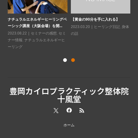
ソに
水
と
ナチュラルエネルギーヒーリングベ
【黄金の90分を手に入れる】
ーシック講座（大阪会場）を開...
20
2023.03.20
ヒーリング日記
,
身体
2023.08.22
セミナーの感想
,
セミ
の話
ナー情報
,
ナチュラルエネルギーヒ
ーリング
豊岡カイロプラクティック整体院
十風堂
ホーム