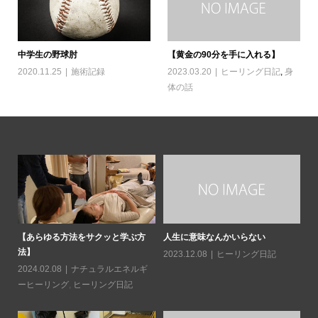
中学生の野球肘
【黄金の90分を手に入れる】
2020.11.25
施術記録
2023.03.20
ヒーリング日記
,
身
体の話
日常
【あらゆる方法をサクッと学ぶ方
人生に意味なんかいらない
読
法】
造
2023.12.08
ヒーリング日記
2024.02.08
ナチュラルエネルギ
20
ーヒーリング
,
ヒーリング日記