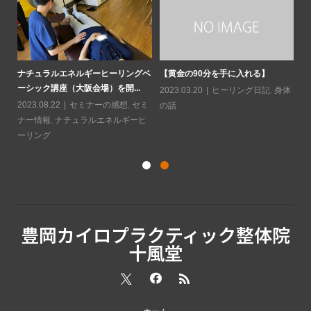
ソに
水
と
ナチュラルエネルギーヒーリングベ
【黄金の90分を手に入れる】
ーシック講座（大阪会場）を開...
20
2023.03.20
ヒーリング日記
,
身体
2023.08.22
セミナーの感想
,
セミ
の話
ナー情報
,
ナチュラルエネルギーヒ
ーリング
豊岡カイロプラクティック整体院
十風堂