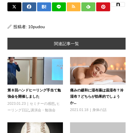
投稿者:
10pudou
関連記事一覧
第８回ハンドヒーリング手当て勉
痛みの緩和に湿布薬は温湿布？冷
強会を開催しました
湿布？どちらが効果的でしょう
か...
2023.01.23
セミナーの感想
,
ヒ
2021.01.18
身体の話
ーリング日記
,
講演会・勉強会