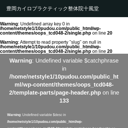
豊岡カイロプラクティック整体院十風堂
Warning
: Undefined array key 0 in
/home/netstyle1/10pudou.com/public_html/wp-
content/themes/oops_tcd048-2/single.php
on line
20
Warning
: Attempt to read property "slug" on null in
/home/netstyle1/10pudou.com/public_html/wp-
content/themes/oops_tcd048-2/single.php
on line
20
Warning
: Undefined variable $catchphrase
in
/home/netstyle1/10pudou.com/public_ht
ml/wp-content/themes/oops_tcd048-
2/template-parts/page-header.php
on line
133
Warning
: Undefined variable $desc in
/home/netstyle1/10pudou.com/public_html/wp-