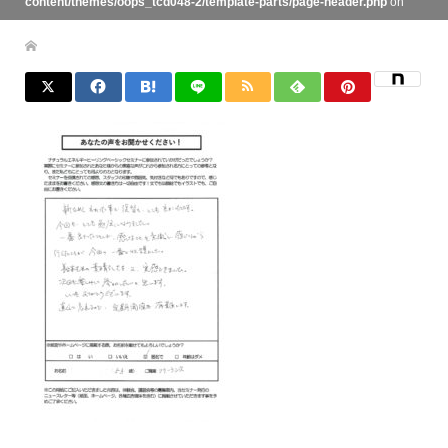
content/themes/oops_tcd048-2/template-parts/page-header.php
on
line
134